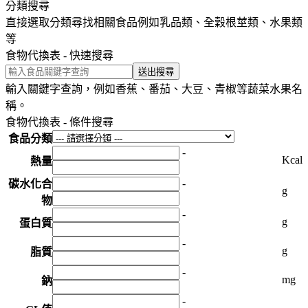
分類搜尋
直接選取分類尋找相關食品例如乳品類、全穀根莖類、水果類
等
食物代換表 - 快速搜尋
輸入關鍵字查詢，例如香蕉、番茄、大豆、青椒等蔬菜水果名
稱。
食物代換表 - 條件搜尋
食品分類
-
Kcal
熱量
-
碳水化合
g
物
-
g
蛋白質
-
g
脂質
-
mg
鈉
-